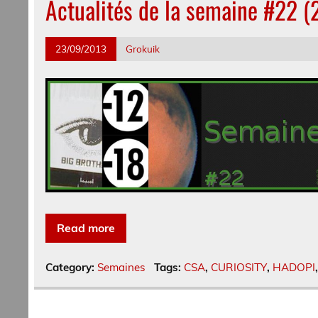
Actualités de la semaine #22 (
23/09/2013
Grokuik
Read more
Category:
Semaines
Tags:
CSA
,
CURIOSITY
,
HADOPI