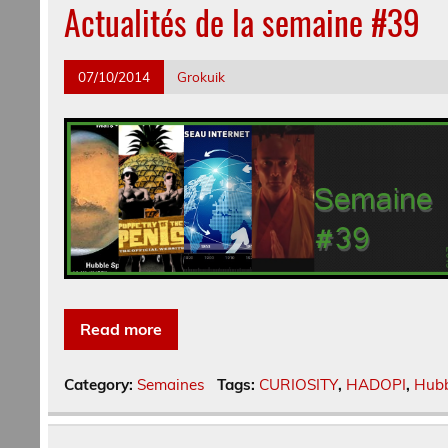
Actualités de la semaine #39
07/10/2014
Grokuik
Read more
Category:
Semaines
Tags:
CURIOSITY
,
HADOPI
,
Hubb