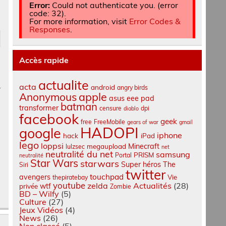
Error:
Could not authenticate you. (error
code: 32).
For more information, visit
Error Codes &
Responses
.
Accès rapide
actualite
acta
android
r
angry birds
apple
Anonymous
asus eee pad
batman
transformer
censure
dpi
diablo
facebook
geek
free
FreeMobile
gears of war
gmail
HADOPI
google
iphone
hack
iPad
lego
loppsi
Minecraft
megaupload
lulzsec
net
neutralité du net
samsung
PRISM
Portal
neutralité
Star Wars
starwars
Super héros
The
Siri
twitter
touchpad
avengers
Vie
thepiratebay
youtube
zelda
Actualités
(28)
wtf
privée
Zombie
BD – Wilfy
(5)
Culture
(27)
Jeux Vidéos
(4)
News
(26)
Non classé
(5)