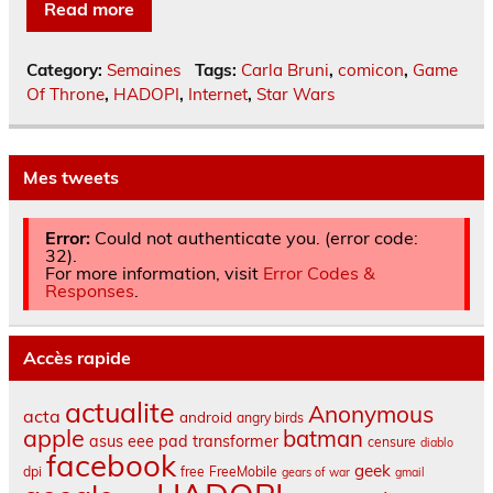
Read more
Category:
Semaines
Tags:
Carla Bruni
,
comicon
,
Game
Of Throne
,
HADOPI
,
Internet
,
Star Wars
Mes tweets
Error:
Could not authenticate you. (error code:
32).
For more information, visit
Error Codes &
Responses
.
Accès rapide
actualite
Anonymous
acta
android
angry birds
apple
batman
asus eee pad transformer
censure
diablo
facebook
geek
dpi
free
FreeMobile
gears of war
gmail