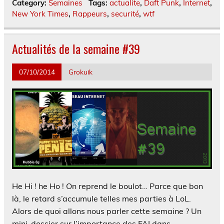
Category:
Semaines
Tags:
actualite
,
Daft Punk
,
Internet
,
New York Times
,
Rappeurs
,
securité
,
wtf
Actualités de la semaine #39
07/10/2014
Grokuik
He Hi ! he Ho ! On reprend le boulot… Parce que bon
là, le retard s’accumule telles mes parties à LoL.
Alors de quoi allons nous parler cette semaine ? Un
mini-dossier sur l’importance des FAI dans