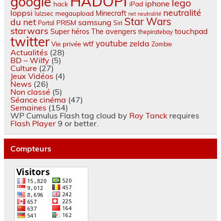
HADOPI
google
lego
iphone
hack
iPad
neutralité
loppsi
Minecraft
megaupload
lulzsec
net neutralité
Star Wars
du net
samsung
PRISM
Portal
Siri
starwars
touchpad
Super héros
The avengers
thepiratebay
twitter
youtube
zelda
wtf
Vie privée
Zombie
Actualités
(28)
BD – Wilfy
(5)
Culture
(27)
Jeux Vidéos
(4)
News
(26)
Non classé
(5)
Séance cinéma
(47)
Semaines
(154)
WP Cumulus Flash tag cloud by
Roy Tanck
requires
Flash Player
9 or better.
Compteurs