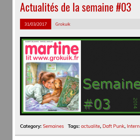
Actualités de la semaine #03
31/03/2017
Grokuik
Category:
Semaines
Tags:
actualite
,
Daft Punk
,
Intern