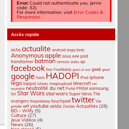
Error:
Could not authenticate you. (error
code: 32).
For more information, visit
Error Codes &
Responses
.
Accès rapide
actualite
acta
android
angry birds
apple
Anonymous
asus eee pad
batman
transformer
censure
dpi
diablo
facebook
geek
free
FreeMobile
gears of war
gmail
HADOPI
google
iphone
hack
iPad
lego
loppsi
Minecraft
megaupload
lulzsec
net
neutralité du net
samsung
PRISM
Portal
neutralité
Star Wars
starwars
Super héros
The
Siri
twitter
touchpad
avengers
Vie
thepiratebay
youtube
zelda
Actualités
(28)
wtf
privée
Zombie
BD – Wilfy
(5)
Culture
(27)
Jeux Vidéos
(4)
News
(26)
Non classé
(5)