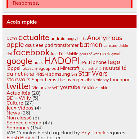
Responses
.
Accès rapide
actualite
Anonymous
acta
android
angry birds
apple
batman
asus eee pad transformer
censure
diablo
facebook
geek
dpi
free
FreeMobile
gears of war
gmail
HADOPI
google
lego
iphone
hack
iPad
neutralité
loppsi
Minecraft
megaupload
lulzsec
net neutralité
Star Wars
du net
samsung
PRISM
Portal
Siri
starwars
touchpad
Super héros
The avengers
thepiratebay
twitter
youtube
zelda
wtf
Vie privée
Zombie
Actualités
(28)
BD – Wilfy
(5)
Culture
(27)
Jeux Vidéos
(4)
News
(26)
Non classé
(5)
Séance cinéma
(47)
Semaines
(154)
WP Cumulus Flash tag cloud by
Roy Tanck
requires
Flash Player
9 or better.