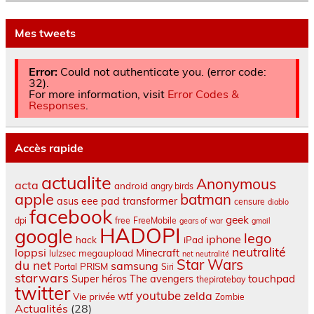
Mes tweets
Error:
Could not authenticate you. (error code:
32).
For more information, visit
Error Codes &
Responses
.
Accès rapide
actualite
Anonymous
acta
android
angry birds
apple
batman
asus eee pad transformer
censure
diablo
facebook
geek
dpi
free
FreeMobile
gears of war
gmail
HADOPI
google
lego
iphone
hack
iPad
neutralité
loppsi
Minecraft
megaupload
lulzsec
net neutralité
Star Wars
du net
samsung
PRISM
Portal
Siri
starwars
touchpad
Super héros
The avengers
thepiratebay
twitter
youtube
zelda
wtf
Vie privée
Zombie
Actualités
(28)