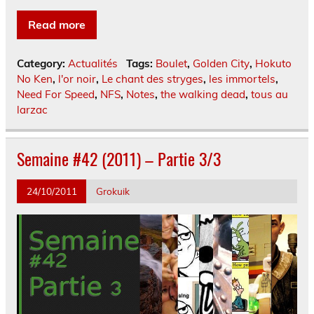
Read more
Category:
Actualités
Tags:
Boulet
,
Golden City
,
Hokuto
No Ken
,
l'or noir
,
Le chant des stryges
,
les immortels
,
Need For Speed
,
NFS
,
Notes
,
the walking dead
,
tous au
larzac
Semaine #42 (2011) – Partie 3/3
24/10/2011
Grokuik