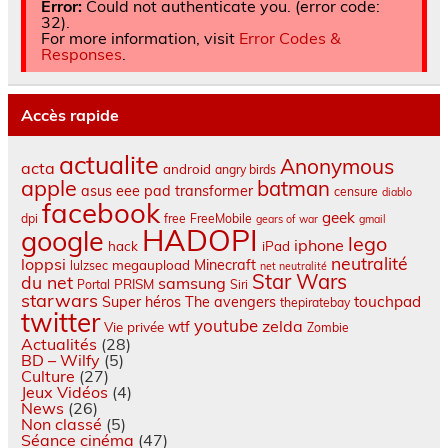
Error:
Could not authenticate you. (error code:
32).
For more information, visit
Error Codes &
Responses
.
Accès rapide
actualite
Anonymous
acta
android
angry birds
apple
batman
asus eee pad transformer
censure
diablo
facebook
geek
dpi
free
FreeMobile
gears of war
gmail
HADOPI
google
lego
iphone
hack
iPad
neutralité
loppsi
Minecraft
megaupload
lulzsec
net neutralité
Star Wars
du net
samsung
PRISM
Portal
Siri
starwars
touchpad
Super héros
The avengers
thepiratebay
twitter
youtube
zelda
wtf
Vie privée
Zombie
Actualités
(28)
BD – Wilfy
(5)
Culture
(27)
Jeux Vidéos
(4)
News
(26)
Non classé
(5)
Séance cinéma
(47)