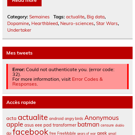
Category:
Semaines
Tags:
actualite
,
Big data
,
Dopamine
,
Hearthbleed
,
Neuro-sciences
,
Star Wars
,
Undertaker
Mes tweets
Error:
Could not authenticate you. (error code:
32).
For more information, visit
Error Codes &
Responses
.
Accès rapide
actualite
Anonymous
acta
android
angry birds
apple
batman
asus eee pad transformer
censure
diablo
facebook
geek
dpi
free
FreeMobile
gears of war
gmail