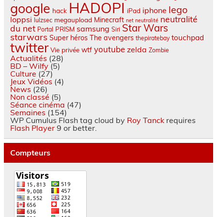
HADOPI
google
lego
iphone
hack
iPad
neutralité
loppsi
Minecraft
megaupload
lulzsec
net neutralité
Star Wars
du net
samsung
PRISM
Portal
Siri
starwars
touchpad
Super héros
The avengers
thepiratebay
twitter
youtube
zelda
wtf
Vie privée
Zombie
Actualités
(28)
BD – Wilfy
(5)
Culture
(27)
Jeux Vidéos
(4)
News
(26)
Non classé
(5)
Séance cinéma
(47)
Semaines
(154)
WP Cumulus Flash tag cloud by
Roy Tanck
requires
Flash Player
9 or better.
Compteurs