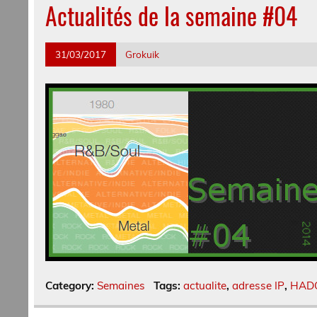
Actualités de la semaine #04
31/03/2017
Grokuik
Category:
Semaines
Tags:
actualite
,
adresse IP
,
HAD