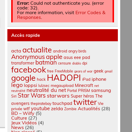
Error:
Could not authenticate you. (error
code: 32).
For more information, visit
Error Codes &
Responses
.
Accès rapide
actualite
acta
android
angry birds
apple
Anonymous
asus eee pad
batman
transformer
censure
dpi
diablo
facebook
geek
free
FreeMobile
gears of war
gmail
HADOPI
google
iphone
hack
iPad
lego
loppsi
Minecraft
megaupload
lulzsec
net
neutralité du net
samsung
PRISM
Portal
neutralité
Star Wars
starwars
Super héros
The
Siri
twitter
touchpad
avengers
Vie
thepiratebay
youtube
zelda
Actualités
(28)
wtf
privée
Zombie
BD – Wilfy
(5)
Culture
(27)
Jeux Vidéos
(4)
News
(26)
Non classé
(5)