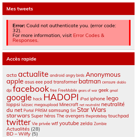
Mes tweets
Error:
Could not authenticate you. (error code:
32).
For more information, visit
Error Codes &
Responses
.
Accès rapide
actualite
Anonymous
acta
android
angry birds
apple
batman
asus eee pad transformer
censure
diablo
facebook
geek
dpi
free
FreeMobile
gears of war
gmail
HADOPI
google
lego
iphone
hack
iPad
neutralité
loppsi
Minecraft
megaupload
lulzsec
net neutralité
Star Wars
du net
samsung
PRISM
Portal
Siri
starwars
touchpad
Super héros
The avengers
thepiratebay
twitter
youtube
zelda
wtf
Vie privée
Zombie
Actualités
(28)
BD – Wilfy
(5)