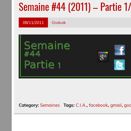
Semaine #44 (2011) – Partie 1
08/11/2011
Grokuik
Category:
Semaines
Tags:
C.I.A.
,
facebook
,
gmail
,
goo