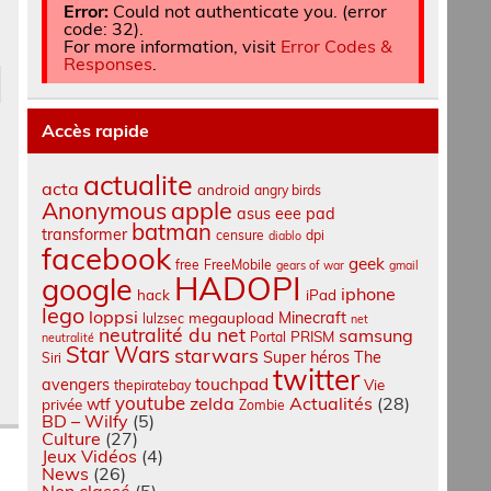
Error:
Could not authenticate you. (error
code: 32).
For more information, visit
Error Codes &
Responses
.
Accès rapide
actualite
acta
android
angry birds
apple
Anonymous
asus eee pad
batman
transformer
censure
dpi
diablo
facebook
geek
free
FreeMobile
gears of war
gmail
HADOPI
google
iphone
hack
iPad
lego
loppsi
Minecraft
megaupload
lulzsec
net
neutralité du net
samsung
PRISM
Portal
neutralité
Star Wars
starwars
Super héros
The
Siri
twitter
touchpad
avengers
Vie
thepiratebay
youtube
zelda
Actualités
(28)
wtf
privée
Zombie
BD – Wilfy
(5)
Culture
(27)
Jeux Vidéos
(4)
News
(26)
Non classé
(5)