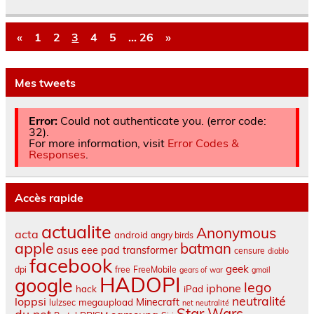
«
1
2
3
4
5
…
26
»
Mes tweets
Error:
Could not authenticate you. (error code:
32).
For more information, visit
Error Codes &
Responses
.
Accès rapide
actualite
Anonymous
acta
android
angry birds
apple
batman
asus eee pad transformer
censure
diablo
facebook
geek
dpi
free
FreeMobile
gears of war
gmail
HADOPI
google
lego
iphone
hack
iPad
neutralité
loppsi
Minecraft
megaupload
lulzsec
net neutralité
Star Wars