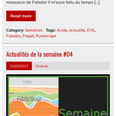
massacre de Falador Il m’aura fallu du temps […]
Read more
Category:
Semaines
Tags:
Acide
,
actualite
,
EVE
,
Falador
,
Peejet
,
Runescape
Actualités de la semaine #04
31/03/2017
Grokuik