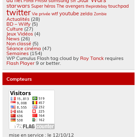
du net
samsung
PRISM
Portal
Siri
starwars
touchpad
Super héros
The avengers
thepiratebay
twitter
youtube
zelda
wtf
Vie privée
Zombie
Actualités
(28)
BD – Wilfy
(5)
Culture
(27)
Jeux Vidéos
(4)
News
(26)
Non classé
(5)
Séance cinéma
(47)
Semaines
(154)
WP Cumulus Flash tag cloud by
Roy Tanck
requires
Flash Player
9 or better.
Compteurs
mise en service : le 12/10/12