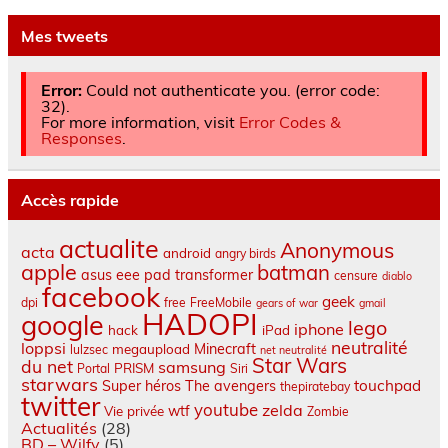
Mes tweets
Error:
Could not authenticate you. (error code:
32).
For more information, visit
Error Codes &
Responses
.
Accès rapide
actualite
Anonymous
acta
android
angry birds
apple
batman
asus eee pad transformer
censure
diablo
facebook
geek
dpi
free
FreeMobile
gears of war
gmail
HADOPI
google
lego
iphone
hack
iPad
neutralité
loppsi
Minecraft
megaupload
lulzsec
net neutralité
Star Wars
du net
samsung
PRISM
Portal
Siri
starwars
touchpad
Super héros
The avengers
thepiratebay
twitter
youtube
zelda
wtf
Vie privée
Zombie
Actualités
(28)
BD – Wilfy
(5)