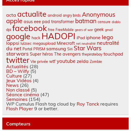
actualite
Anonymous
acta
android
angry birds
apple
batman
asus eee pad transformer
censure
diablo
facebook
geek
dpi
free
FreeMobile
gears of war
gmail
HADOPI
google
lego
iphone
hack
iPad
neutralité
loppsi
Minecraft
megaupload
lulzsec
net neutralité
Star Wars
du net
samsung
PRISM
Portal
Siri
starwars
touchpad
Super héros
The avengers
thepiratebay
twitter
youtube
zelda
wtf
Vie privée
Zombie
Actualités
(28)
BD – Wilfy
(5)
Culture
(27)
Jeux Vidéos
(4)
News
(26)
Non classé
(5)
Séance cinéma
(47)
Semaines
(154)
WP Cumulus Flash tag cloud by
Roy Tanck
requires
Flash Player
9 or better.
Compteurs