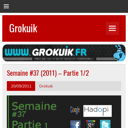
Skip
to
content
Grokuik
Parce que tout ce qui est inutile est indispensable…
Semaine #37 (2011) – Partie 1/2
20/09/2011
Grokuik