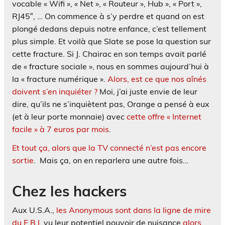
vocable « Wifi », « Net », « Routeur », Hub », « Port »,
RJ45″, … On commence à s’y perdre et quand on est
plongé dedans depuis notre enfance, c’est tellement
plus simple. Et voilà que Slate se pose la question sur
cette fracture. Si J. Chairac en son temps avait parlé
de « fracture sociale », nous en sommes aujourd’hui à
la « fracture numérique ».
Alors, est ce que nos aînés
doivent s’en inquiéter ?
Moi, j’ai juste envie de leur
dire, qu’ils ne s’inquiètent pas, Orange a pensé à eux
(et à leur porte monnaie) avec
cette offre « Internet
facile » à 7 euros par mois
.
Et tout ça, alors que la TV connecté n’est pas encore
sortie
. Mais ça, on en reparlera une autre fois…
Chez les hackers
Aux U.S.A.,
les Anonymous sont dans la ligne de mire
du F.B.I.
vu leur potentiel pouvoir de nuisance
alors