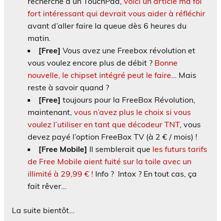
recherche d’un TouchPad,
voici un article ma foi
fort intéressant qui devrait vous aider à réfléchir
avant d’aller faire la queue dès 6 heures du
matin.
[Free]
Vous avez une Freebox révolution et
vous voulez encore plus de débit ?
Bonne
nouvelle, le chipset intégré peut le faire
… Mais
reste à savoir quand ?
[Free]
toujours pour la FreeBox Révolution,
maintenant,
vous n’avez plus le choix si vous
voulez l’utiliser en tant que décodeur TNT
, vous
devez payé l’option FreeBox TV (à 2 € / mois) !
[Free Mobile]
Il semblerait que
les futurs tarifs
de Free Mobile aient fuité sur la toile avec un
illimité à 29,99 € !
Info ? Intox ? En tout cas, ça
fait rêver…
La suite bientôt…