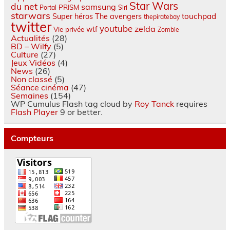
Star Wars
du net
samsung
PRISM
Portal
Siri
starwars
touchpad
Super héros
The avengers
thepiratebay
twitter
youtube
zelda
wtf
Vie privée
Zombie
Actualités
(28)
BD – Wilfy
(5)
Culture
(27)
Jeux Vidéos
(4)
News
(26)
Non classé
(5)
Séance cinéma
(47)
Semaines
(154)
WP Cumulus Flash tag cloud by
Roy Tanck
requires
Flash Player
9 or better.
Compteurs