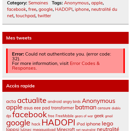
Category:
Semaines
Tags:
Anonymous
,
apple
,
facebook
,
free
,
google
,
HADOPI
,
iphone
,
neutralité du
net
,
touchpad
,
twitter
Mes tweets
Error:
Could not authenticate you. (error code:
32).
For more information, visit
Error Codes &
Responses
.
Accès rapide
actualite
Anonymous
acta
android
angry birds
apple
batman
asus eee pad transformer
censure
diablo
facebook
geek
dpi
free
FreeMobile
gears of war
gmail
HADOPI
google
lego
iphone
hack
iPad
neutralité
loppsi
Minecraft
megaupload
lulzsec
net neutralité