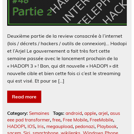
Deuxième partie de la review consacrée à l’internet
(lois / décrets / hackers / outils de connexion)… Hadopi
et l’Arjel Le gouvernement a fait très fort cette
semaine passée avec le lancement prochain de la
« HADOPI 3 » ! Bon, qui dit nouvelle « HADOPI » dit
nouvelle cible et bien cette fois ci c’est le streaming
qui est visé. Et pour se […]
Read more
Category:
Semaines
Tags:
android
,
apple
,
arjel
,
asus
eee pad transformer
,
free
,
Free Mobile
,
FreeMobile
,
HADOPI
,
IOS
,
Iris
,
megaupload
,
pedonazi
,
Playbook
,
sacem
,
Siri
,
smartphone
,
wikileaks
,
Windows Phone