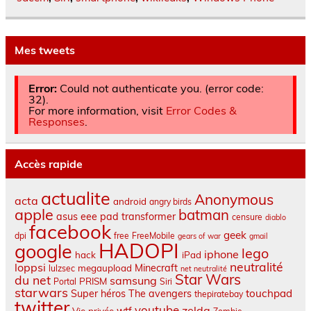
Mes tweets
Error:
Could not authenticate you. (error code:
32).
For more information, visit
Error Codes &
Responses
.
Accès rapide
actualite
Anonymous
acta
android
angry birds
apple
batman
asus eee pad transformer
censure
diablo
facebook
geek
dpi
free
FreeMobile
gears of war
gmail
HADOPI
google
lego
iphone
hack
iPad
neutralité
loppsi
Minecraft
megaupload
lulzsec
net neutralité
Star Wars
du net
samsung
PRISM
Portal
Siri
starwars
touchpad
Super héros
The avengers
thepiratebay
twitter
youtube
zelda
wtf
Vie privée